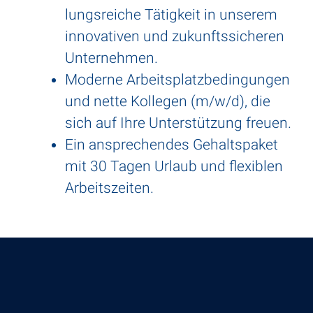
lungs­reiche Tätig­keit in unserem
inno­va­tiven und zukunfts­si­cheren
Unter­nehmen.
Moderne Arbeits­platz­be­din­gungen
und nette Kollegen (m/w/d), die
sich auf Ihre Unter­stüt­zung freuen.
Ein anspre­chendes Gehalts­paket
mit 30 Tagen Urlaub und flexi­blen
Arbeits­zeiten.