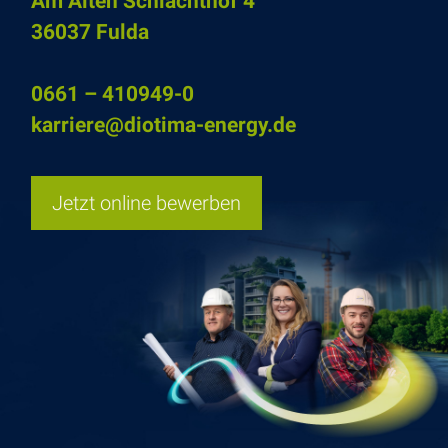
Am Alten Schlachthof 4
36037 Fulda
0661 – 410949-0
karriere@diotima-energy.de
Jetzt online bewerben