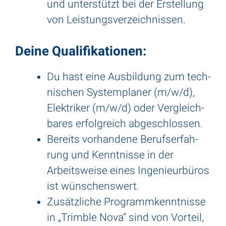
und unter­stützt bei der Erstel­lung
von Leis­tungs­ver­zeich­nissen.
Deine Quali­fi­ka­tionen:
Du hast eine Ausbil­dung zum tech­
ni­schen System­planer (m/w/d),
Elek­triker (m/w/d) oder Vergleich­
bares erfolg­reich abge­schlossen.
Bereits vorhan­dene Berufs­er­fah­
rung und Kennt­nisse in der
Arbeits­weise eines Inge­nieur­büros
ist wünschens­wert.
Zusätz­liche Programm­kennt­nisse
in „Trimble Nova“ sind von Vorteil,