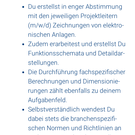
Du erstellst in enger Abstim­mung
mit den jewei­ligen Projekt­lei­tern
(m/w/d) Zeich­nungen von elek­tro­
ni­schen Anlagen.
Zudem erar­bei­test und erstellst Du
Funk­ti­ons­sche­mata und Detail­dar­
stel­lungen.
Die Durch­füh­rung fach­spe­zi­fi­scher
Berech­nungen und Dimen­sio­nie­
rungen zählt eben­falls zu deinem
Aufga­ben­feld.
Selbst­ver­ständ­lich wendest Du
dabei stets die bran­chen­spe­zi­fi­
schen Normen und Richt­li­nien an