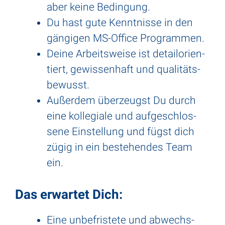
aber keine Bedin­gung.
Du hast gute Kennt­nisse in den
gängigen MS-Office Programmen.
Deine Arbeits­weise ist detail­ori­en­
tiert, gewis­sen­haft und quali­täts­
be­wusst.
Außerdem über­zeugst Du durch
eine kolle­giale und aufge­schlos­
sene Einstel­lung und fügst dich
zügig in ein bestehendes Team
ein.
Das erwartet Dich:
Eine unbe­fris­tete und abwechs­