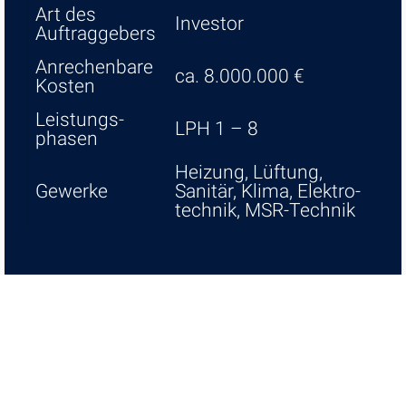
Art des
Investor
Auftrag­ge­bers
Anre­chen­bare
ca. 8.000.000 €
Kosten
Leis­tungs­
LPH 1 – 8
phasen
Heizung, Lüftung,
Gewerke
Sanitär, Klima, Elektro­
technik, MSR-Technik