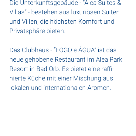
Die Unter­kunfts­ge­bäude - “Alea Suites &
Villas” - bestehen aus luxu­riösen Suiten
und Villen, die höchsten Komfort und
Privat­sphäre bieten.
Das Club­haus - “FOGO e ÁGUA” ist das
neue geho­bene Restau­rant im Alea Park
Resort in Bad Orb. Es bietet eine raffi­
nierte Küche mit einer Mischung aus
lokalen und inter­na­tio­nalen Aromen.