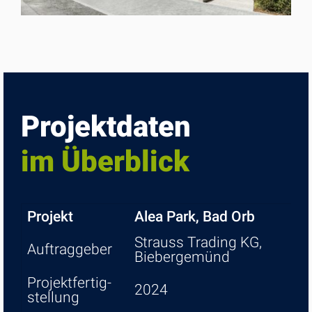
Projekt­daten
im Über­blick
Projekt
Alea Park, Bad Orb
Strauss Trading KG,
Auftrag­geber
Bieber­ge­münd
Projekt­fer­tig­
2024
stel­lung