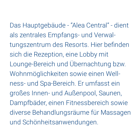
Das Haupt­ge­bäude - “Alea Central” - dient
als zentrales Empfangs- und Verwal­
tungs­zen­trum des Resorts. Hier befinden
sich die Rezep­tion, eine Lobby mit
Lounge-Bereich und Über­nach­tung bzw.
Wohn­mög­lich­keiten sowie einen Well­
ness- und Spa-Bereich. Er umfasst ein
großes Innen- und Außen­pool, Saunen,
Dampf­bäder, einen Fitness­be­reich sowie
diverse Behand­lungs­räume für Massagen
und Schön­heits­an­wen­dungen.